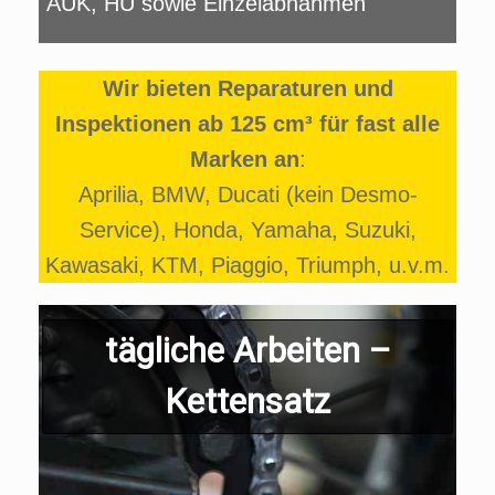
AUK, HU sowie Einzelabnahmen
Wir bieten Reparaturen und
Inspektionen ab 125 cm³ für fast alle
Marken an
:
Aprilia, BMW, Ducati (kein Desmo-
Service), Honda, Yamaha, Suzuki,
Kawasaki, KTM, Piaggio, Triumph, u.v.m.
tägliche Arbeiten –
Kettensatz