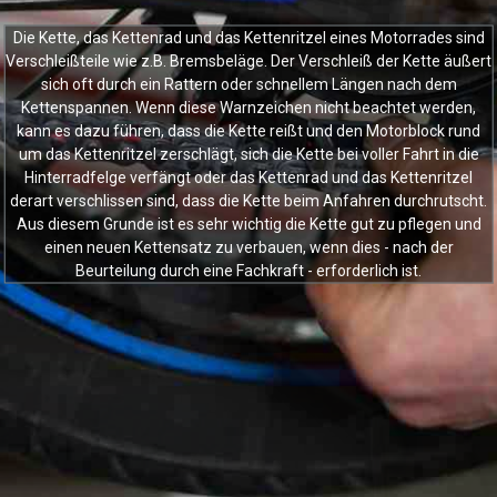
Die Kette, das Kettenrad und das Kettenritzel eines Motorrades sind
Die Kette, das Kettenrad und das Kettenritzel eines Motorrades sind
Verschleißteile wie z.B. Bremsbeläge. Der Verschleiß der Kette äußert
Verschleißteile wie z.B. Bremsbeläge. Der Verschleiß der Kette äußert
sich oft durch ein Rattern oder schnellem Längen nach dem
sich oft durch ein Rattern oder schnellem Längen nach dem
Kettenspannen. Wenn diese Warnzeichen nicht beachtet werden,
Kettenspannen. Wenn diese Warnzeichen nicht beachtet werden,
kann es dazu führen, dass die Kette reißt und den Motorblock rund
kann es dazu führen, dass die Kette reißt und den Motorblock rund
um das Kettenritzel zerschlägt, sich die Kette bei voller Fahrt in die
um das Kettenritzel zerschlägt, sich die Kette bei voller Fahrt in die
Hinterradfelge verfängt oder das Kettenrad und das Kettenritzel
Hinterradfelge verfängt oder das Kettenrad und das Kettenritzel
derart verschlissen sind, dass die Kette beim Anfahren durchrutscht.
derart verschlissen sind, dass die Kette beim Anfahren durchrutscht.
Aus diesem Grunde ist es sehr wichtig die Kette gut zu pflegen und
Aus diesem Grunde ist es sehr wichtig die Kette gut zu pflegen und
einen neuen Kettensatz zu verbauen, wenn dies - nach der
einen neuen Kettensatz zu verbauen, wenn dies - nach der
Beurteilung durch eine Fachkraft - erforderlich ist.
Beurteilung durch eine Fachkraft - erforderlich ist.