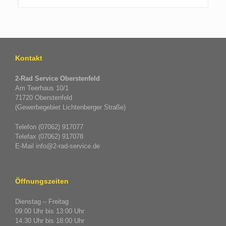
Kontakt
2-Rad Service Oberstenfeld
Am Teerhaus 10/1
71720 Oberstenfeld
(Gewerbegebiet Lichtenberger Straße)
Telefon (07062) 917077
Telefax (07062) 917078
E-Mail info@2-rad-service.de
Öffnungszeiten
Dienstag – Freitag
09:00 Uhr bis 13:00 Uhr
14:30 Uhr bis 18:00 Uhr